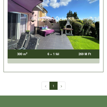
2
300 m
6 + 1 fél
269 M Ft
<
1
>