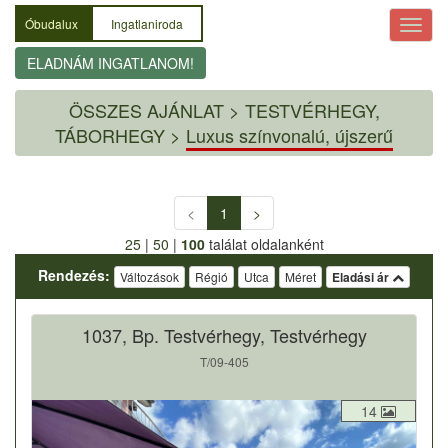
Óbudalux
Ingatlaniroda
ELADNÁM INGATLANOM!
ÖSSZES AJÁNLAT
>
TESTVÉRHEGY,
TÁBORHEGY >
Luxus színvonalú, újszerű
<
1
>
25
|
50
|
100
találat oldalanként
Rendezés:
Változások
Régió
Utca
Méret
Eladási ár
1037, Bp. Testvérhegy, Testvérhegy
T/09-405
14