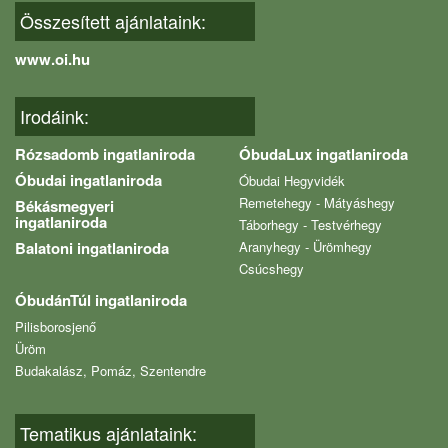
Összesített ajánlataink:
www.oi.hu
Irodáink:
Rózsadomb ingatlaniroda
ÓbudaLux ingatlaniroda
Óbudai ingatlaniroda
Óbudai Hegyvidék
Remetehegy - Mátyáshegy
Békásmegyeri
ingatlaniroda
Táborhegy - Testvérhegy
Balatoni ingatlaniroda
Aranyhegy - Ürömhegy
Csúcshegy
ÓbudánTúl ingatlaniroda
Pilisborosjenő
Üröm
Budakalász, Pomáz, Szentendre
Tematikus ajánlataink: