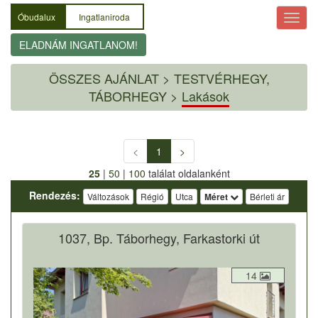
Óbudalux
Ingatlaniroda
ELADNÁM INGATLANOM!
ÖSSZES AJÁNLAT
>
TESTVÉRHEGY,
TÁBORHEGY >
Lakások
<
1
>
25
|
50
|
100
találat oldalanként
Rendezés:
Változások
Régió
Utca
Méret
Bérleti ár
1037, Bp. Táborhegy, Farkastorki út
14