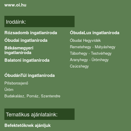
www.oi.hu
Irodáink:
Rózsadomb ingatlaniroda
ÓbudaLux ingatlaniroda
Óbudai ingatlaniroda
Óbudai Hegyvidék
Remetehegy - Mátyáshegy
Békásmegyeri
ingatlaniroda
Táborhegy - Testvérhegy
Balatoni ingatlaniroda
Aranyhegy - Ürömhegy
Csúcshegy
ÓbudánTúl ingatlaniroda
Pilisborosjenő
Üröm
Budakalász, Pomáz, Szentendre
Tematikus ajánlataink:
Befektetőknek ajánljuk