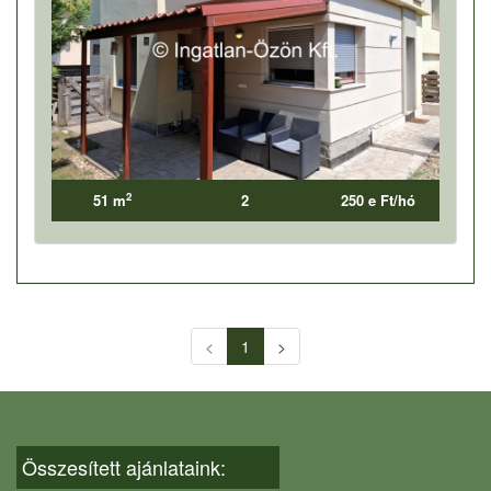
2
51 m
2
250 e Ft/hó
<
1
>
Összesített ajánlataink: