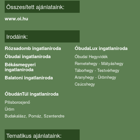
Összesített ajánlataink:
www.oi.hu
Irodáink:
Rózsadomb ingatlaniroda
ÓbudaLux ingatlaniroda
Óbudai ingatlaniroda
Óbudai Hegyvidék
Remetehegy - Mátyáshegy
Békásmegyeri
ingatlaniroda
Táborhegy - Testvérhegy
Balatoni ingatlaniroda
Aranyhegy - Ürömhegy
Csúcshegy
ÓbudánTúl ingatlaniroda
Pilisborosjenő
Üröm
Budakalász, Pomáz, Szentendre
Tematikus ajánlataink: