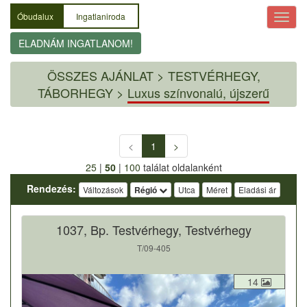
Óbudalux
Ingatlaniroda
ELADNÁM INGATLANOM!
ÖSSZES AJÁNLAT
>
TESTVÉRHEGY,
TÁBORHEGY >
Luxus színvonalú, újszerű
<
1
>
25
|
50
|
100
találat oldalanként
Rendezés:
Változások
Régió
Utca
Méret
Eladási ár
1037, Bp. Testvérhegy, Testvérhegy
T/09-405
14