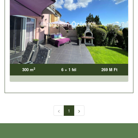
2
300 m
6 + 1 fél
269 M Ft
<
1
>