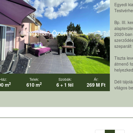
Egyedi ki
Testvérh
Bp. III. 
alapterüle
2020-ban 
szerződés
szeparált 
Tiszta le
átmenő fo
helyezkedi
Ház:
Telek:
Szobák:
Ár:
Déli tájo
2
2
00 m
610 m
6 + 1 fél
269 M Ft
világos be