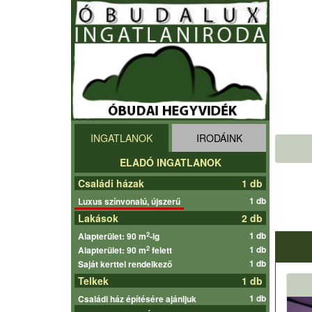
INGATLANOK
IRODÁINK
ELADÓ INGATLANOK
Családi házak
1 db
1 db
Luxus színvonalú, újszerű
Lakások
2 db
1 db
2
Alapterület: 90 m
-ig
1 db
2
Alapterület: 90 m
felett
1 db
Saját kerttel rendelkező
Telkek
1 db
1 db
Családi ház építésére ajánljuk