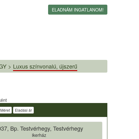
ELADNÁM INGATLANOM!
GY >
Luxus színvonalú, újszerű
ként
Méret
Eladási ár
37, Bp. Testvérhegy, Testvérhegy
ikerház