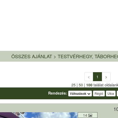
ÖSSZES AJÁNLAT
>
TESTVÉRHEGY, TÁBORHE
<
1
>
25
|
50
|
100
találat oldalan
Rendezés:
Változások
Régió
Utca
10
14