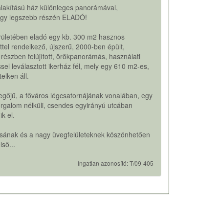
alakítású ház különleges panorámával,
egy legszebb részén ELADÓ!
kerületében eladó egy kb. 300 m2 hasznos
ttel rendelkező, újszerű, 2000-ben épült,
részben felújított, örökpanorámás, használati
sel leválasztott ikerház fél, mely egy 610 m2-es,
telken áll.
vegőjű, a főváros légcsatornájának vonalában, egy
rgalom nélküli, csendes egyirányú utcában
k el.
lásának és a nagy üvegfelületeknek köszönhetően
lső...
Ingatlan azonosító: T/09-405