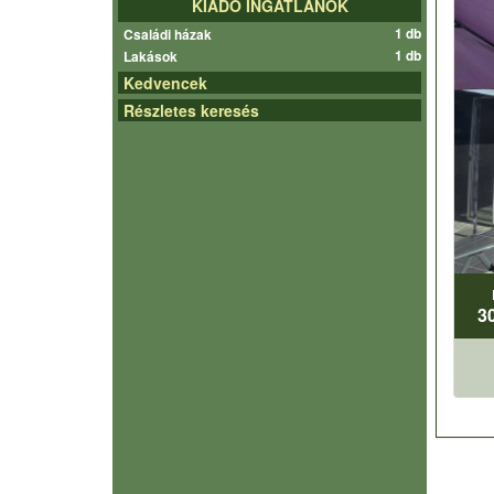
KIADÓ INGATLANOK
1 db
Családi házak
1 db
Lakások
Kedvencek
Részletes keresés
3