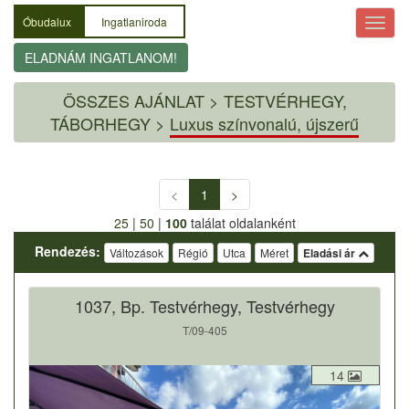
Óbudalux
Ingatlaniroda
ELADNÁM INGATLANOM!
ÖSSZES AJÁNLAT
>
TESTVÉRHEGY,
TÁBORHEGY >
Luxus színvonalú, újszerű
<
1
>
25
|
50
|
100
találat oldalanként
Rendezés:
Változások
Régió
Utca
Méret
Eladási ár
1037, Bp. Testvérhegy, Testvérhegy
T/09-405
14