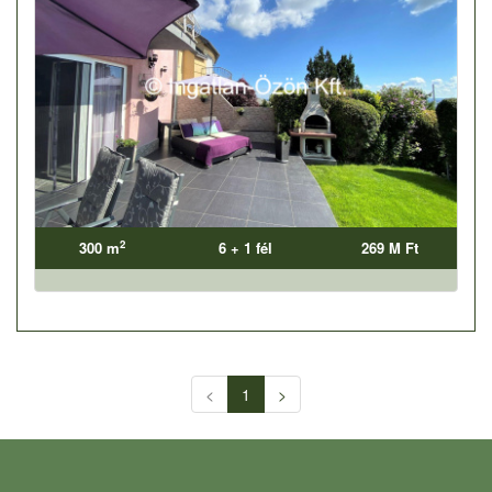
2
300 m
6 + 1 fél
269 M Ft
<
1
>