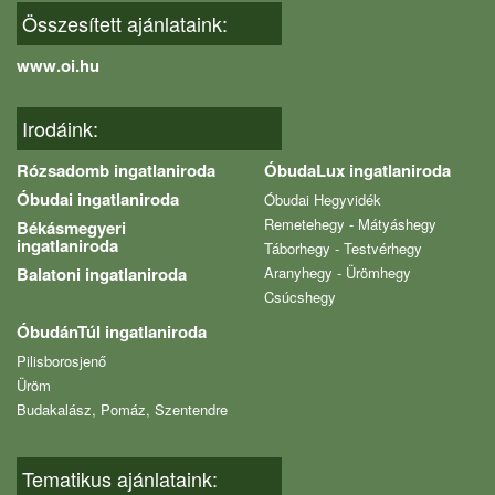
Összesített ajánlataink:
www.oi.hu
Irodáink:
Rózsadomb ingatlaniroda
ÓbudaLux ingatlaniroda
Óbudai ingatlaniroda
Óbudai Hegyvidék
Remetehegy - Mátyáshegy
Békásmegyeri
ingatlaniroda
Táborhegy - Testvérhegy
Balatoni ingatlaniroda
Aranyhegy - Ürömhegy
Csúcshegy
ÓbudánTúl ingatlaniroda
Pilisborosjenő
Üröm
Budakalász, Pomáz, Szentendre
Tematikus ajánlataink: